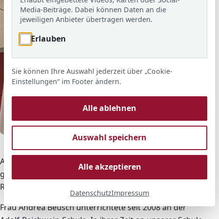
s
Media-Beiträge. Dabei können Daten an die
jeweiligen Anbieter übertragen werden.
Erlauben
Sie können Ihre Auswahl jederzeit über „Cookie-
Einstellungen“ im Footer ändern.
Alle ablehnen
© ARS
Auswahl speichern
Verabschiedung Frau Andrea Beusch
Am 31.01.2025 wechselt die in der Schulgemeinde
Alle akzeptieren
geschätzte Lehrerin, Frau Andrea Beusch, in den
Ruhestand
Datenschutz
Impressum
Frau Andrea Beusch unterrichtete seit 2008 an der