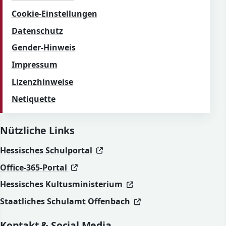
Cookie-Einstellungen
Datenschutz
Gender-Hinweis
Impressum
Lizenzhinweise
Netiquette
Nützliche Links
(öffnet in neuem Fenster)
(öffnet in neuem Fenster)
Hessisches Schulportal
(öffnet in neuem Fenster)
(öffnet in neuem Fenster)
Office-365-Portal
(öffnet in neuem Fenst
(öffnet in neuem Fenst
Hessisches Kultusministerium
(öffnet in neuem Fen
(öffnet in neuem Fen
Staatliches Schulamt Offenbach
Kontakt & Social Media