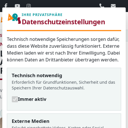
06103 / 30 33
mail@ar
IHRE PRIVATSPHÄRE
Menü
Datenschutzeinstellungen
Startseite
Medienraum
Alle
Langjährige Fachleiterin Frau Andrea Beusch geht in den Ruhestand
Technisch notwendige Speicherungen sorgen dafür,
Neues aus dem Schulleben
dass diese Website zuverlässig funktioniert. Externe
Langjährige Fachleiterin Frau
Medien laden wir erst nach Ihrer Einwilligung. Dabei
können Daten an Drittanbieter übertragen werden.
Andrea Beusch geht in den
Ruhestand
Technisch notwendig
Erforderlich für Grundfunktionen, Sicherheit und das
Speichern Ihrer Datenschutzauswahl.
D
Veröffentlicht von: Michael Becker
Erstellt am: 16. Januar 2025
e
Letzte Aktualisierung: 01. August 2026
Zugriffe: 2472
Immer aktiv
t
a
2024/25
Lehrerkollegium
KlARSicht Nr.24
i
Externe Medien
l
Erlaubt eingebettete Videos, Karten oder Social-