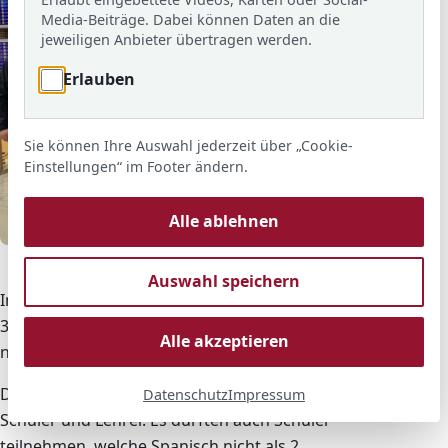
Media-Beiträge. Dabei können Daten an die
jeweiligen Anbieter übertragen werden.
Erlauben
Sie können Ihre Auswahl jederzeit über „Cookie-
Einstellungen“ im Footer ändern.
Alle ablehnen
© ARS
Vor dem Abflug nach Andalusien am Flughafen.
Auswahl speichern
Insgesamt 16 Personen (13 Schüler aus den Jg. 7-9 und
3 Lehrer) sind nach Spanien geflogen und danach
Alle akzeptieren
nach Andalusien gefahren.
Der Bürgermeister von Pozoblanco begrüßte alle
Datenschutz
Impressum
Schüler und Lehrer. Es durften auch Schüler
teilnehmen, welche Spanisch nicht als 2.