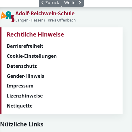
Vorheriger Beitrag: Spanienpraktikum in Tor
Nächster Beitrag: Langjährige Fa
Zurück
Weiter
Adolf-Reichwein-Schule
Langen (Hessen) · Kreis Offenbach
Rechtliche Hinweise
Barrierefreiheit
Cookie-Einstellungen
Datenschutz
Gender-Hinweis
Impressum
Lizenzhinweise
Netiquette
Nützliche Links