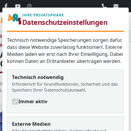
06103 / 30 33
mail@ar
IHRE PRIVATSPHÄRE
Menü
Datenschutzeinstellungen
Startseite
Medienraum
Alle
Andalusiens Kultur, Geschichte und Tradition
Technisch notwendige Speicherungen sorgen dafür,
Neues aus dem Schulleben
dass diese Website zuverlässig funktioniert. Externe
Andalusiens Kultur,
Medien laden wir erst nach Ihrer Einwilligung. Dabei
können Daten an Drittanbieter übertragen werden.
Geschichte und Tradition
Technisch notwendig
D
Veröffentlicht von: Mathis
Erstellt am: 29. Januar 2020
Erforderlich für Grundfunktionen, Sicherheit und das
Speichern Ihrer Datenschutzauswahl.
e
Letzte Aktualisierung: 04. Februar 2025
Zugriffe: 1866
t
Immer aktiv
a
2019/20
Spanienaustausch
i
l
s
Externe Medien
Erlaubt eingebettete Videos, Karten oder Social-