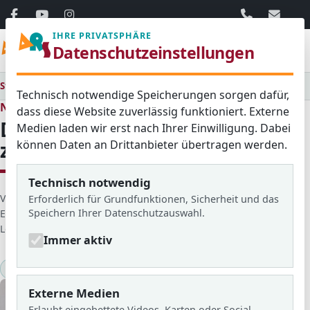
06103 / 30 33
mail@ar
IHRE PRIVATSPHÄRE
Menü
Datenschutzeinstellungen
Startseite
Medienraum
Alle
Darstellendes Spiel - zerbrechlicher Frieden -
Technisch notwendige Speicherungen sorgen dafür,
Neues aus dem Schulleben
dass diese Website zuverlässig funktioniert. Externe
Darstellendes Spiel -
Medien laden wir erst nach Ihrer Einwilligung. Dabei
können Daten an Drittanbieter übertragen werden.
zerbrechlicher Frieden -
Technisch notwendig
D
Veröffentlicht von: Michael Becker
Erforderlich für Grundfunktionen, Sicherheit und das
Speichern Ihrer Datenschutzauswahl.
e
Erstellt am: 17. November 2025
t
Letzte Aktualisierung: 19. November 2025
Zugriffe: 1077
Immer aktiv
a
i
Darstellendes Spiel
2025/26
l
s
Externe Medien
Erlaubt eingebettete Videos, Karten oder Social-