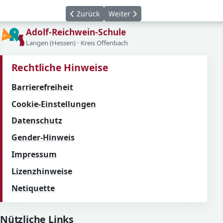
Vorheriger Beitrag: Mädchen gewinnen Kreis
Nächster Beitrag: 10bG und 10cG 
Zurück
Weiter
Adolf-Reichwein-Schule
Langen (Hessen) · Kreis Offenbach
Rechtliche Hinweise
Barrierefreiheit
Cookie-Einstellungen
Datenschutz
Gender-Hinweis
Impressum
Lizenzhinweise
Netiquette
Nützliche Links