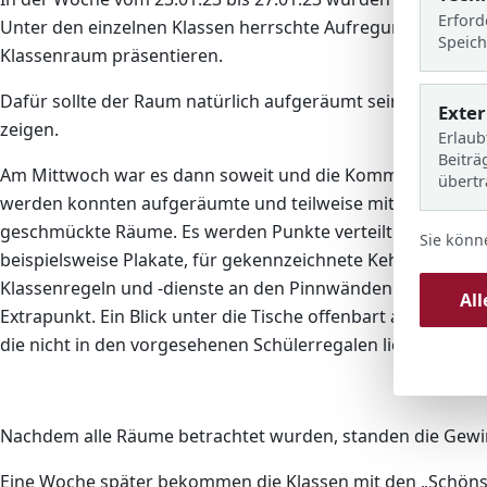
l
Erford
Unter den einzelnen Klassen herrschte Aufregung und jede
s
Speich
Klassenraum präsentieren.
Dafür sollte der Raum natürlich aufgeräumt sein und ei
Exte
zeigen.
Erlaub
Beiträ
Am Mittwoch war es dann soweit und die Kommission lief 
übert
werden konnten aufgeräumte und teilweise mit Efeu, Girla
geschmückte Räume. Es werden Punkte verteilt für sichtba
Sie könn
beispielsweise Plakate, für gekennzeichnete Kehrbesen, fü
Klassenregeln und -dienste an den Pinnwänden. Für gepfleg
Al
Extrapunkt. Ein Blick unter die Tische offenbart aber dann
die nicht in den vorgesehenen Schülerregalen liegen.
Nachdem alle Räume betrachtet wurden, standen die Gewin
Eine Woche später bekommen die Klassen mit den „Schön