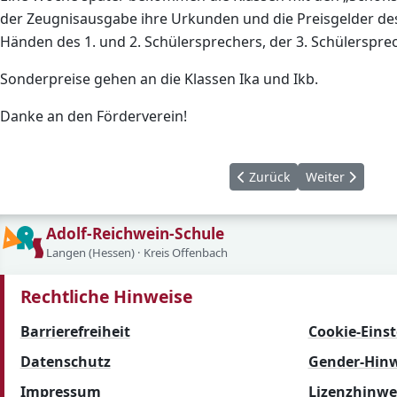
der Zeugnisausgabe ihre Urkunden und die Preisgelder de
Händen des 1. und 2. Schülersprechers, der 3. Schülerspr
Sonderpreise gehen an die Klassen Ika und Ikb.
Danke an den Förderverein!
Vorheriger Beitrag: 2. Fr
Nächster Beitr
Zurück
Weiter
Adolf-Reichwein-Schule
Langen (Hessen) · Kreis Offenbach
Rechtliche Hinweise
Barrierefreiheit
Cookie-Eins
Datenschutz
Gender-Hinw
Impressum
Lizenzhinwe