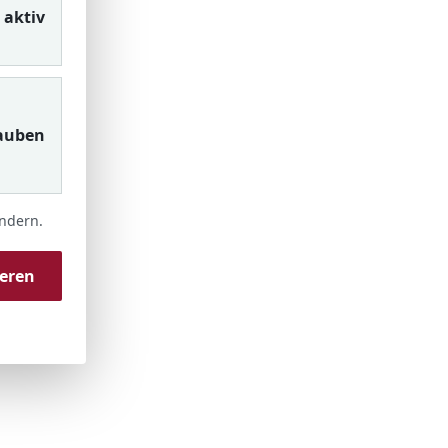
aktiv
auben
ändern.
ieren