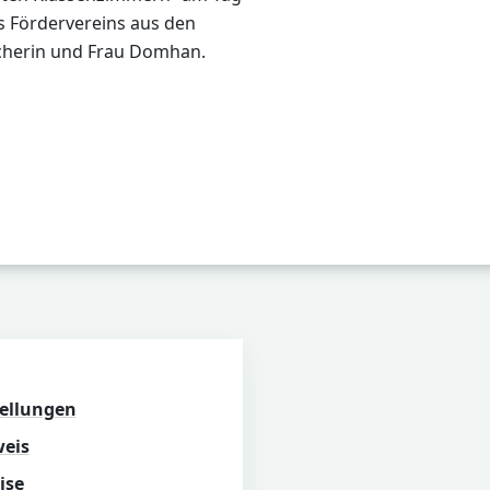
s Fördervereins aus den
echerin und Frau Domhan.
emdsprache Spanisch - Vorlesewettbewerb
ag: WPU - Gesunde Ernährung
tellungen
eis
ise