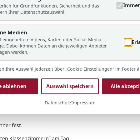
Immer 
erlich für Grundfunktionen, Sicherheit und das
r wollte den schönsten
ern Ihrer Datenschutzauswahl.
ne angenehme Lernatmosphäre
rne Medien
t eingebettete Videos, Karten oder Social-Media-
Erl
ge. Dabei können Daten an die jeweiligen Anbieter
durch die Räume. Bestaunt
ragen werden.
nden oder Lichterketten
re Schülerergebnisse wie
en Ihre Auswahl jederzeit über „Cookie-Einstellungen“ im Footer 
r Stundenpläne,
te Pflanzen gibt es einen
le ablehnen
Auswahl speichern
Alle akzept
 doch so manche Materialien,
Datenschutz
Impressum
ner fest.
sten Klassenzimmern“ am Tag