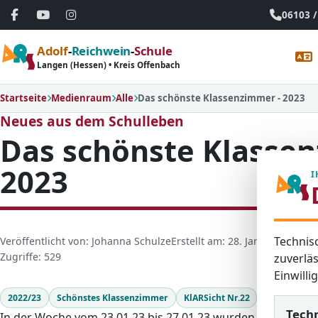
06103 /
Adolf
-
Reichwein
-
Schule
Langen (Hessen) • Kreis Offenbach
Startseite
Medienraum
Alle
Das schönste Klassenzimmer - 2023
Neues aus dem Schulleben
Das schönste Klasse
2023
I
Technis
D
Veröffentlicht von: Johanna Schulze
Erstellt am: 28. Januar 2023
Let
e
Zugriffe: 529
zuverläs
t
Einwill
a
2022/23
Schönstes Klassenzimmer
KlARSicht Nr.22
i
Tech
In der Woche vom 23.01.23 bis 27.01.23 wurden die Klasse