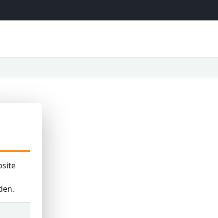
site
den.