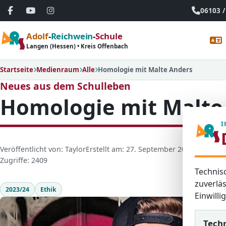
06103 /
Adolf
-
Reichwein
-
Schule
Langen (Hessen) • Kreis Offenbach
Startseite
Medienraum
Alle
Homologie mit Malte Anders
Neues aus dem Schulleben
Homologie mit Malte
I
D
Veröffentlicht von: Taylor
Erstellt am: 27. September 2023
Letzte Ak
e
Zugriffe: 2409
Technis
t
a
zuverläs
2023/24
Ethik
i
Einwill
l
s
Tech