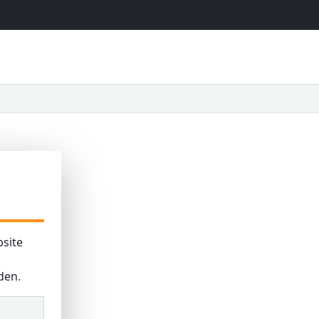
site
den.