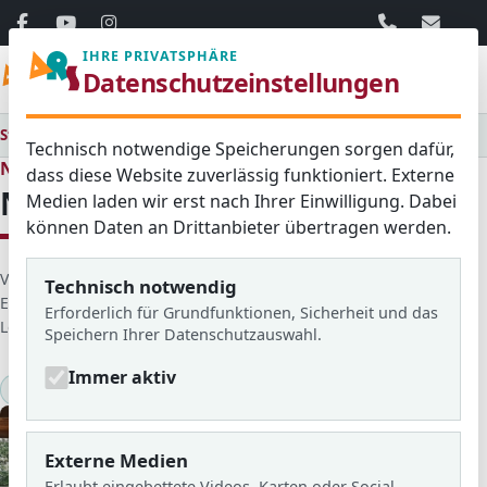
06103 / 30 33
mail@ar
IHRE PRIVATSPHÄRE
Menü
Datenschutzeinstellungen
Startseite
Medienraum
Alle
Neues aus der Bläserklasse
Technisch notwendige Speicherungen sorgen dafür,
Neues aus dem Schulleben
dass diese Website zuverlässig funktioniert. Externe
Neues aus der Bläserklasse
Medien laden wir erst nach Ihrer Einwilligung. Dabei
können Daten an Drittanbieter übertragen werden.
D
Veröffentlicht von: Johanna Schulze
Technisch notwendig
e
Erstellt am: 16. Dezember 2022
Erforderlich für Grundfunktionen, Sicherheit und das
t
Letzte Aktualisierung: 21. März 2026
Zugriffe: 552
Speichern Ihrer Datenschutzauswahl.
a
i
Immer aktiv
2022/23
Bläserklasse
KlARSicht Nr.22
l
s
Externe Medien
Erlaubt eingebettete Videos, Karten oder Social-