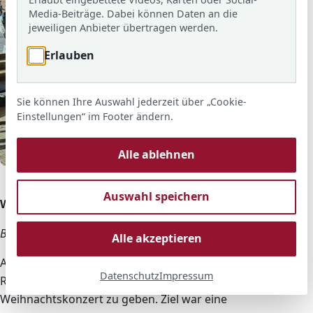
Media-Beiträge. Dabei können Daten an die
jeweiligen Anbieter übertragen werden.
Erlauben
Sie können Ihre Auswahl jederzeit über „Cookie-
Einstellungen“ im Footer ändern.
Alle ablehnen
© ARS
Weihnachtliches Konzert der Bläserklasse im Innenhof.
Auswahl speichern
Weihnachtliches Pausenkonzert ARS
Bläserklasse zu besuch an der benachbarten Grundschule
Alle akzeptieren
Am Freitag, 16.12.22, war die Bläserklasse der Adolf-
Datenschutz
Impressum
Reichwein-Schule in Langen unterwegs um ein kleines
Weihnachtskonzert zu geben. Ziel war eine