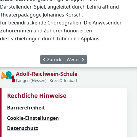
Darstellenden Spiel, angeleitet durch Lehrkraft und
Theaterpädagoge Johannes Korsch,
für beeindruckende Choreografien. Die Anwesenden
Zuhörerinnen und Zuhörer honorierten
die Darbietungen durch tobenden Applaus.
Vorheriger Beitrag: WPU - Gesunde Ernährun
Nächster Beitrag: Mathewettbewe
Zurück
Weiter
Adolf-Reichwein-Schule
Langen (Hessen) · Kreis Offenbach
Rechtliche Hinweise
Barrierefreiheit
Cookie-Einstellungen
Datenschutz