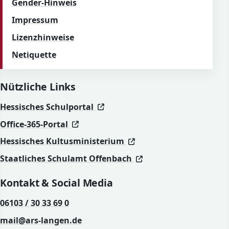
Gender-Hinweis
Impressum
Lizenzhinweise
Netiquette
Nützliche Links
(öffnet in neuem Fenster)
(öffnet in neuem Fenster)
Hessisches Schulportal
(öffnet in neuem Fenster)
(öffnet in neuem Fenster)
Office-365-Portal
(öffnet in neuem Fenst
(öffnet in neuem Fenst
Hessisches Kultusministerium
(öffnet in neuem Fen
(öffnet in neuem Fen
Staatliches Schulamt Offenbach
Kontakt & Social Media
06103 / 30 33 69 0
mail@ars-langen.de