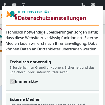
06103 / 30 33
mail@ar
IHRE PRIVATSPHÄRE
Menü
Datenschutzeinstellungen
Startseite
Medienraum
Technisch notwendige Speicherungen sorgen dafür,
Medienraum
dass diese Website zuverlässig funktioniert. Externe
Medienraum
Medien laden wir erst nach Ihrer Einwilligung. Dabei
können Daten an Drittanbieter übertragen werden.
Technisch notwendig
Alle
Aktuelles
Blog
Erforderlich für Grundfunktionen, Sicherheit und das
Bildergalerien
Schulzeitung
Speichern Ihrer Datenschutzauswahl.
Newsletter
Immer aktiv
Medien filtern
Externe Medien
Erlaubt eingebettete Videos, Karten oder Social-