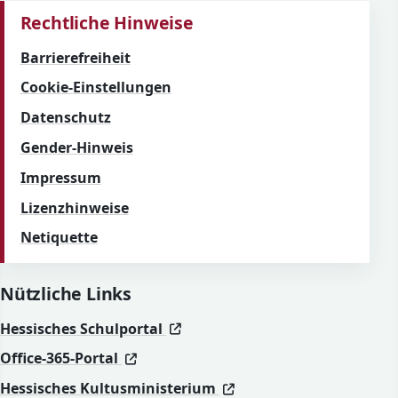
Rechtliche Hinweise
Barrierefreiheit
Cookie-Einstellungen
Datenschutz
Gender-Hinweis
Impressum
Lizenzhinweise
Netiquette
Nützliche Links
(öffnet in neuem Fenster)
(öffnet in neuem Fenster)
Hessisches Schulportal
(öffnet in neuem Fenster)
(öffnet in neuem Fenster)
Office-365-Portal
(öffnet in neuem Fenst
(öffnet in neuem Fenst
Hessisches Kultusministerium