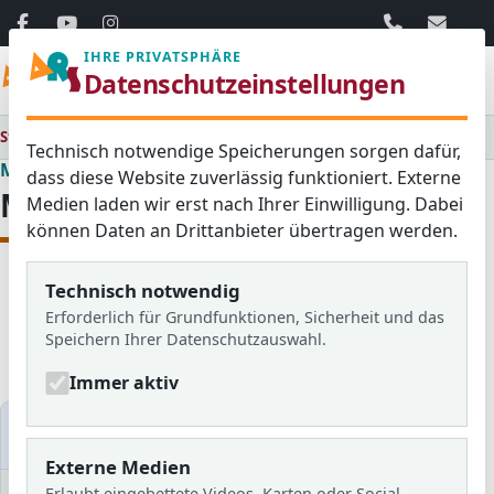
06103 / 30 33
mail@ar
IHRE PRIVATSPHÄRE
Menü
Datenschutzeinstellungen
Startseite
Medienraum
Technisch notwendige Speicherungen sorgen dafür,
Medienraum
dass diese Website zuverlässig funktioniert. Externe
Medienraum
Medien laden wir erst nach Ihrer Einwilligung. Dabei
können Daten an Drittanbieter übertragen werden.
Technisch notwendig
Alle
Aktuelles
Blog
Erforderlich für Grundfunktionen, Sicherheit und das
Bildergalerien
Schulzeitung
Speichern Ihrer Datenschutzauswahl.
Newsletter
Immer aktiv
Medien filtern
Externe Medien
Erlaubt eingebettete Videos, Karten oder Social-