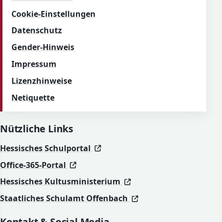
Cookie-Einstellungen
Datenschutz
Gender-Hinweis
Impressum
Lizenzhinweise
Netiquette
Nützliche Links
(öffnet in neuem Fenster)
(öffnet in neuem Fenster)
Hessisches Schulportal
(öffnet in neuem Fenster)
(öffnet in neuem Fenster)
Office-365-Portal
(öffnet in neuem Fenst
(öffnet in neuem Fenst
Hessisches Kultusministerium
(öffnet in neuem Fen
(öffnet in neuem Fen
Staatliches Schulamt Offenbach
Kontakt & Social Media