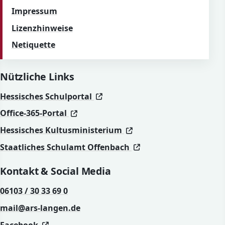
Impressum
Lizenzhinweise
Netiquette
Nützliche Links
(öffnet in neuem Fenster)
(öffnet in neuem Fenster)
Hessisches Schulportal
(öffnet in neuem Fenster)
(öffnet in neuem Fenster)
Office-365-Portal
(öffnet in neuem Fenst
(öffnet in neuem Fenst
Hessisches Kultusministerium
(öffnet in neuem Fen
(öffnet in neuem Fen
Staatliches Schulamt Offenbach
Kontakt & Social Media
06103 / 30 33 69 0
mail@ars-langen.de
(öffnet in neuem Fenster)
(öffnet in neuem Fenster)
Facebook