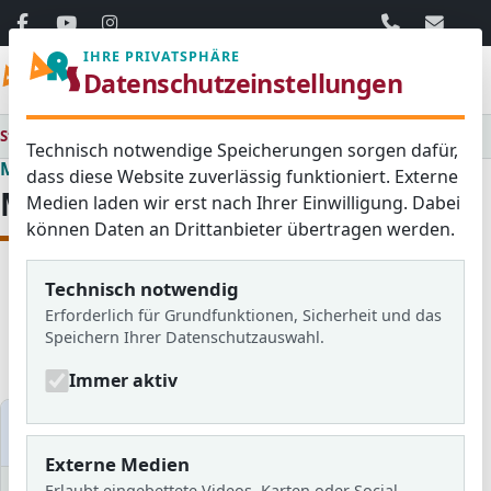
06103 / 30 33
mail@ar
IHRE PRIVATSPHÄRE
Menü
Datenschutzeinstellungen
Startseite
Medienraum
Technisch notwendige Speicherungen sorgen dafür,
Medienraum
dass diese Website zuverlässig funktioniert. Externe
Medienraum
Medien laden wir erst nach Ihrer Einwilligung. Dabei
können Daten an Drittanbieter übertragen werden.
Technisch notwendig
Alle
Aktuelles
Blog
Erforderlich für Grundfunktionen, Sicherheit und das
Bildergalerien
Schulzeitung
Speichern Ihrer Datenschutzauswahl.
Newsletter
Immer aktiv
Medien filtern
Externe Medien
Erlaubt eingebettete Videos, Karten oder Social-