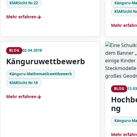
Känguru-Ma
KlARSicht Nr.22
KlARSicht N
→
Mehr erfahren
Mehr erfahr
02.04.2018
BLOG
Känguruwettbewerb
Känguru-Mathematikwettbewerb
KlARSicht Nr.18
13.03
BLOG
→
Mehr erfahren
Hochb
ng
Känguru-Ma
Mehr erfahr