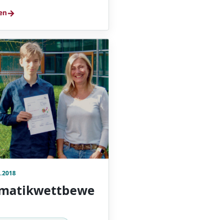
→
en
.2018
matikwettbewe