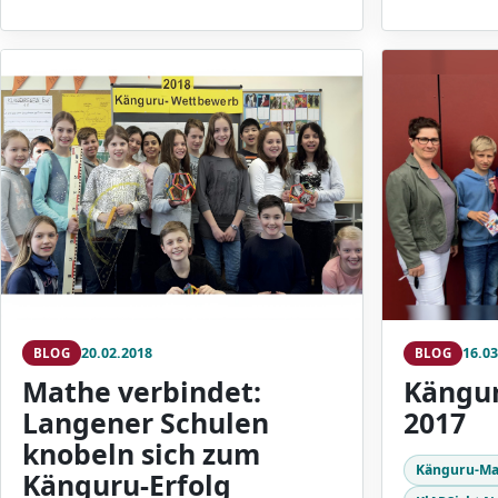
20.02.2018
16.03
BLOG
BLOG
Mathe verbindet:
Kängu
Langener Schulen
2017
knobeln sich zum
Känguru-Ma
Känguru-Erfolg