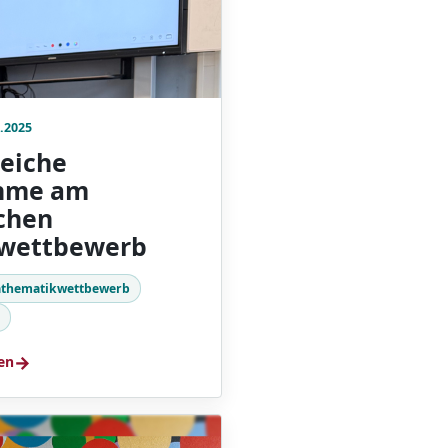
.2025
reiche
ahme am
chen
wettbewerb
thematikwettbewerb
k
→
en