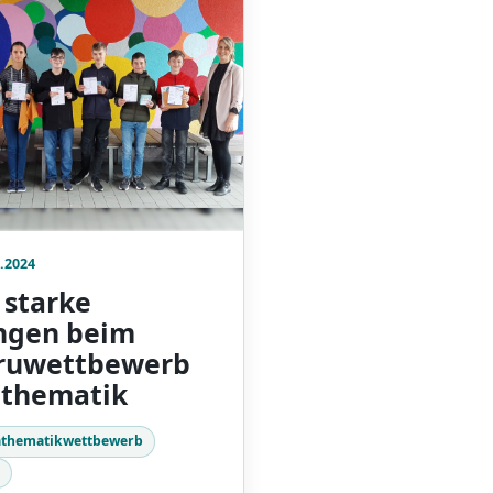
.2024
 starke
ngen beim
ruwettbewerb
athematik
thematikwettbewerb
k