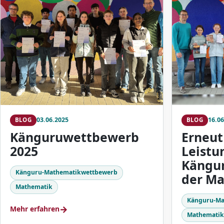
03.06.2025
16.06
BLOG
BLOG
Känguruwettbewerb
Erneut
2025
Leistu
Kängu
Känguru-Mathematikwettbewerb
der M
Mathematik
Känguru-Ma
→
Mehr erfahren
Mathemati