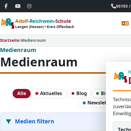
06103 /
Adolf
-
Reichwein
-
Schule
Langen (Hessen) • Kreis Offenbach
Startseite
Medienraum
Medienraum
Medienraum
I
Alle
Aktuelles
Blog
Bildergaleri
Technis
Newsletter
zuverläs
Einwill
Medien filtern
Tech