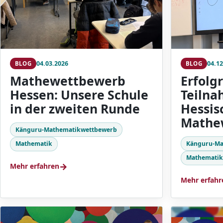
04.03.2026
04.12
BLOG
BLOG
Mathewettbewerb
Erfolg
Hessen: Unsere Schule
Teiln
in der zweiten Runde
Hessis
Mathe
Känguru-Mathematikwettbewerb
Känguru-Ma
Mathematik
Mathemati
→
Mehr erfahren
Mehr erfahr