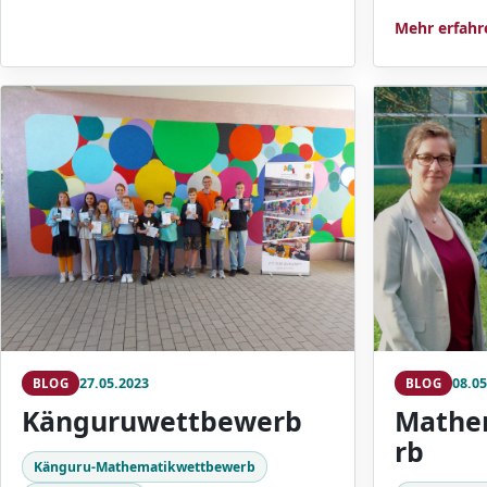
Mehr erfahr
27.05.2023
08.05
BLOG
BLOG
Känguruwettbewerb
Mathe
rb
Känguru-Mathematikwettbewerb