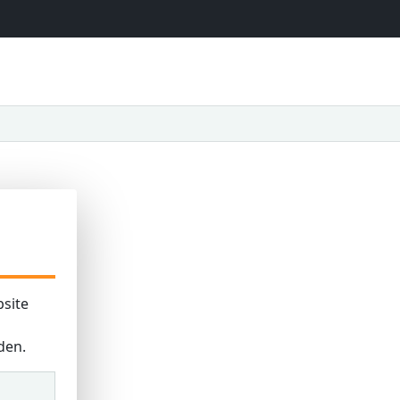
site
den.