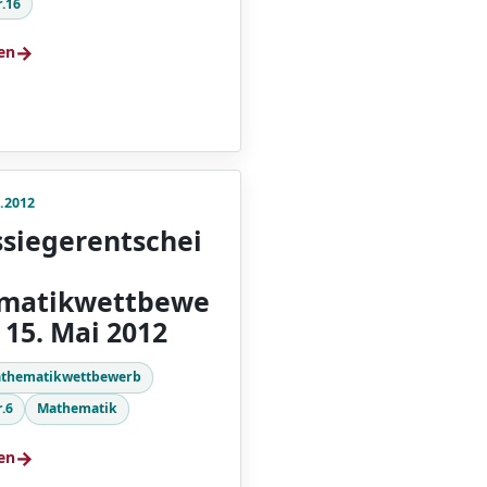
r.16
→
en
.2012
siegerentschei
matikwettbewe
 15. Mai 2012
thematikwettbewerb
.6
Mathematik
→
en