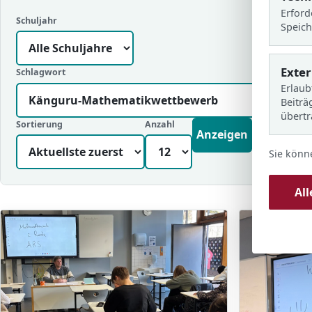
Erford
Schuljahr
Speich
Exte
Schlagwort
Erlaub
Beiträ
übert
Sortierung
Anzahl
Anzeigen
Sie könn
Al