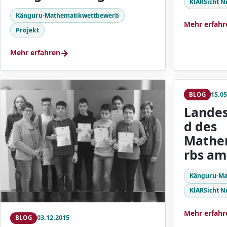
KlARSicht N
Känguru-Mathematikwettbewerb
Mehr erfahr
Projekt
→
Mehr erfahren
15.05
BLOG
Landes
d des
Mathe
rbs am
Känguru-Ma
KlARSicht Nr
Mehr erfahr
03.12.2015
BLOG