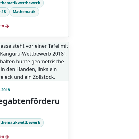
thematikwettbewerb
r.18
Mathematik
→
en
.2018
egabtenförderu
thematikwettbewerb
→
en