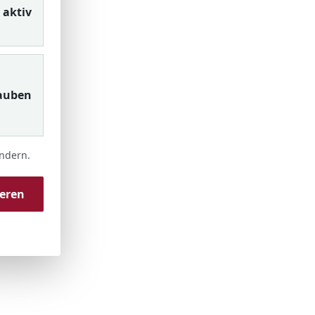
aktiv
auben
ändern.
ieren