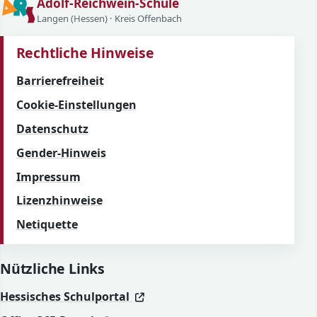
Adolf-Reichwein-Schule
Langen (Hessen) · Kreis Offenbach
Rechtliche Hinweise
Barrierefreiheit
Cookie-Einstellungen
Datenschutz
Gender-Hinweis
Impressum
Lizenzhinweise
Netiquette
Nützliche Links
(öffnet in neuem Fenster)
(öffnet in neuem Fenster)
Hessisches Schulportal