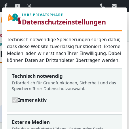
06103 / 30 33
mail@ar
IHRE PRIVATSPHÄRE
Menü
Datenschutzeinstellungen
Startseite
Medienraum
Technisch notwendige Speicherungen sorgen dafür,
Medienraum
dass diese Website zuverlässig funktioniert. Externe
Medienraum
Medien laden wir erst nach Ihrer Einwilligung. Dabei
können Daten an Drittanbieter übertragen werden.
Technisch notwendig
Alle
Aktuelles
Blog
Erforderlich für Grundfunktionen, Sicherheit und das
Bildergalerien
Schulzeitung
Speichern Ihrer Datenschutzauswahl.
Newsletter
Immer aktiv
Medien filtern
Externe Medien
Erlaubt eingebettete Videos, Karten oder Social-