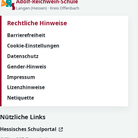
Adolf-Reichwein-Schule
Langen (Hessen) · Kreis Offenbach
Rechtliche Hinweise
Barrierefreiheit
Cookie-Einstellungen
Datenschutz
Gender-Hinweis
Impressum
Lizenzhinweise
Netiquette
Nützliche Links
(öffnet in neuem Fenster)
(öffnet in neuem Fenster)
Hessisches Schulportal