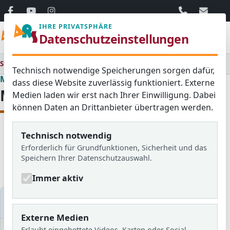
06103 / 30 33
mail@ar
IHRE PRIVATSPHÄRE
Menü
Datenschutzeinstellungen
Startseite
Medienraum
Technisch notwendige Speicherungen sorgen dafür,
Medienraum
dass diese Website zuverlässig funktioniert. Externe
Medienraum
Medien laden wir erst nach Ihrer Einwilligung. Dabei
können Daten an Drittanbieter übertragen werden.
Technisch notwendig
Alle
Aktuelles
Blog
Erforderlich für Grundfunktionen, Sicherheit und das
Bildergalerien
Schulzeitung
Speichern Ihrer Datenschutzauswahl.
Newsletter
Immer aktiv
Medien filtern
Externe Medien
Erlaubt eingebettete Videos, Karten oder Social-